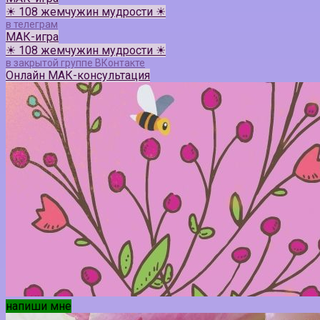
☀ 108 жемчужин мудрости ☀
в телеграм
МАК-игра
☀ 108 жемчужин мудрости ☀
в закрытой группе ВКонтакте
Онлайн МАК-консультация
напиши мне