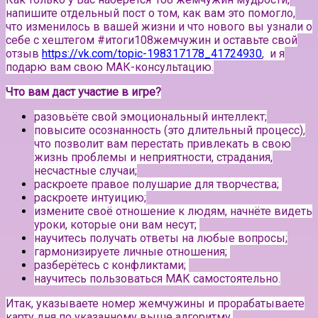
напишите отдельный пост о том, как вам это помогло,
что изменилось в вашей жизни и что нового вы узнали о
себе с хештегом #итоги108жемчужин и оставьте свой
отзыв
https://vk.com/topic-198317178_41724930
, и я
подарю вам свою МАК-консультацию.
Что вам даст участие в игре?
разовьёте свой эмоциональный интеллект;
повысите осознанность (это длительный процесс),
что позволит вам перестать привлекать в свою
жизнь проблемы и неприятности, страдания,
несчастные случаи;
раскроете правое полушарие для творчества;
раскроете интуицию;
измените своё отношение к людям, начнёте видеть
уроки, которые они вам несут;
научитесь получать ответы на любые вопросы;
гармонизируете личные отношения;
разберётесь с конфликтами;
научитесь пользоваться МАК самостоятельно.
Итак, указываете номер жемчужины и прорабатываете
карту дня по указанному выше алгоритму.