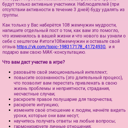
будут только активные участники.
Наблюдателей (при
отсутствии активности в течение 3 дней) буду удалять из
группы.⠀
Как только у Вас наберётся 108 жемчужин мудрости,
напишите отдельный пост о том, как вам это помогло,
что изменилось в вашей жизни и что нового вы узнали о
себе с хештегом #итоги108жемчужин и оставьте свой
отзыв
https://vk.com/topic-198317178_41724930
, и я
подарю вам свою МАК-консультацию.
Что вам даст участие в игре?
разовьёте свой эмоциональный интеллект;
повысите осознанность (это длительный процесс),
что позволит вам перестать привлекать в свою
жизнь проблемы и неприятности, страдания,
несчастные случаи;
раскроете правое полушарие для творчества;
раскроете интуицию;
измените своё отношение к людям, начнёте видеть
уроки, которые они вам несут;
научитесь получать ответы на любые вопросы;
гармонизируете личные отношения;