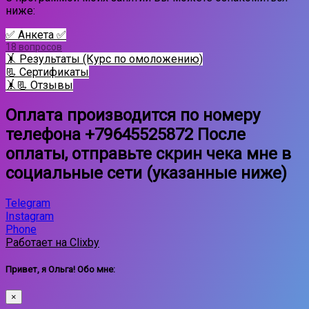
ниже:
✅ Анкета ✅
18 вопросов
🤸 Результаты (Курс по омоложению)
📃 Сертификаты
🤸📃 Отзывы
Оплата производится по номеру
телефона +79645525872 После
оплаты, отправьте скрин чека мне в
социальные сети (указанные ниже)
Telegram
Instagram
Phone
Работает на Clixby
Привет, я Ольга! Обо мне:
×