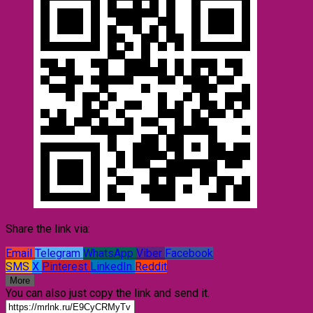
Share the link via:
Email
Telegram
WhatsApp
Viber
Facebook
SMS
X
Pinterest
LinkedIn
Reddit
More
You can also just copy the link and send it.