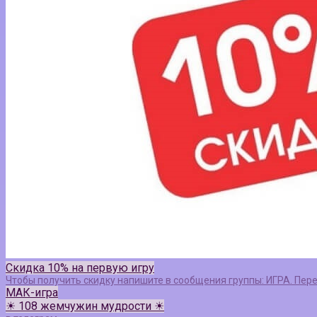
Скидка 10% на первую игру
Чтобы получить скидку напишите в сообщения группы: ИГРА. Пер
МАК-игра
☀ 108 жемчужин мудрости ☀