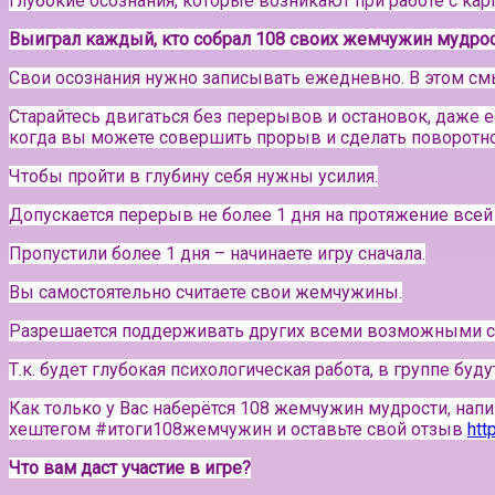
Глубокие осознания, которые возникают при работе с кар
Выиграл каждый, кто собрал 108 своих жемчужин мудро
Свои осознания нужно записывать ежедневно. В этом с
Старайтесь двигаться без перерывов и остановок, даже е
когда вы можете совершить прорыв и сделать поворотно
Чтобы пройти в глубину себя нужны усилия.
Допускается перерыв не более 1 дня на протяжение всей 
Пропустили более 1 дня – начинаете игру сначала.
Вы самостоятельно считаете свои жемчужины.
Разрешается поддерживать других всеми возможными сп
Т.к. будет глубокая психологическая работа, в группе буд
Как только у Вас наберётся 108 жемчужин мудрости, напи
хештегом #итоги108жемчужин и оставьте свой отзыв
htt
Что вам даст участие в игре?