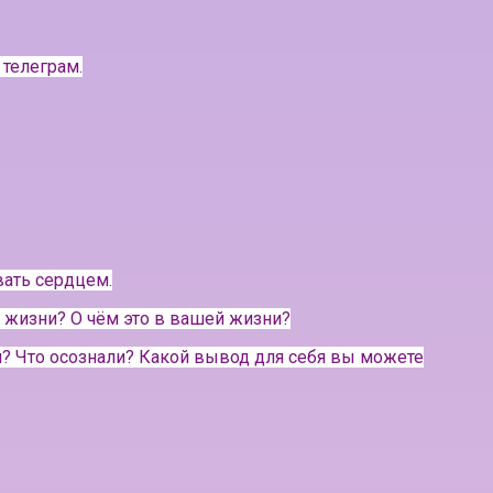
 телеграм.
вать сердцем.
 жизни? О чём это в вашей жизни?
ли? Что осознали? Какой вывод для себя вы можете