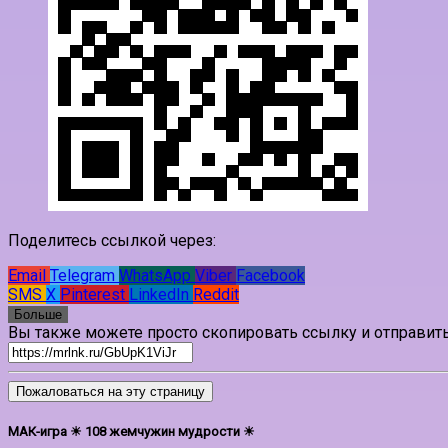
Поделитесь ссылкой через:
Email
Telegram
WhatsApp
Viber
Facebook
SMS
X
Pinterest
LinkedIn
Reddit
Больше
Вы также можете просто скопировать ссылку и отправить
Пожаловаться на эту страницу
МАК-игра ☀ 108 жемчужин мудрости ☀