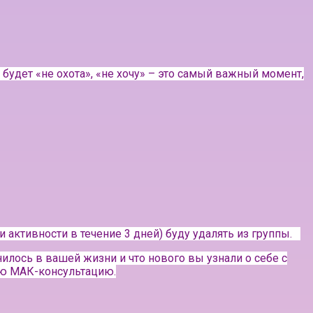
 будет «не охота», «не хочу» – это самый важный момент,
 активности в течение 3 дней) буду удалять из группы.⠀
нилось в вашей жизни и что нового вы узнали о себе с
ою МАК-консультацию.