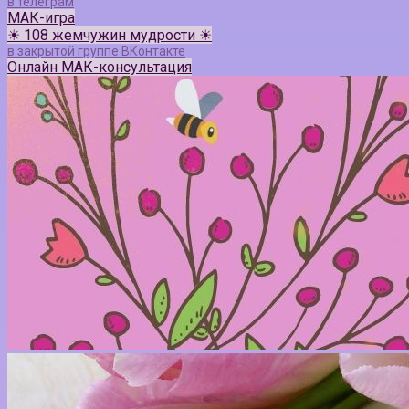
в телеграм
МАК-игра
☀ 108 жемчужин мудрости ☀
в закрытой группе ВКонтакте
Онлайн МАК-консультация