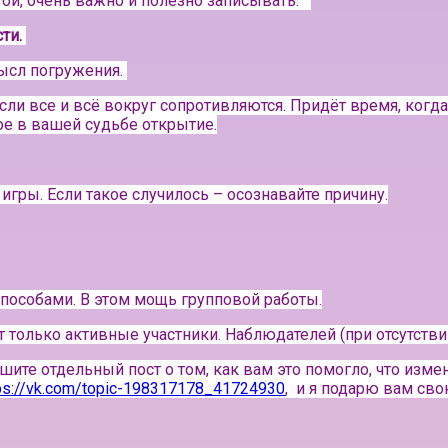
той, очень важно и полезно записывать.⠀
сти.
мысл погружения.
сли все и всё вокруг сопротивляются. Придёт время, когда
е в вашей судьбе открытие.
игры. Если такое случилось – осознавайте причину.
особами. В этом мощь групповой работы.
ут только активные участники.
Наблюдателей (при отсутствии
шите отдельный пост о том, как вам это помогло, что изме
ps://vk.com/topic-198317178_41724930
, и я подарю вам св