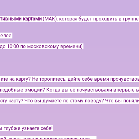
ативными картами
(МАК), которая будет проходить в группе
елее.
до 10:00 по московскому времени).
ите на карту? Не торопитесь, дайте себе время прочувство
т подобные эмоции? Когда вы её почувствовали впервые в
 эту карту? Что вы думаете по этому поводу? Что вы поня
 глубже узнаете себя!