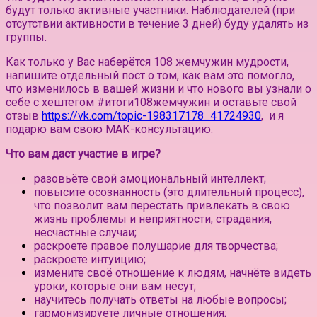
будут только активные участники.
Наблюдателей (при
отсутствии активности в течение 3 дней) буду удалять из
группы.⠀
Как только у Вас наберётся 108 жемчужин мудрости,
напишите отдельный пост о том, как вам это помогло,
что изменилось в вашей жизни и что нового вы узнали о
себе с хештегом #итоги108жемчужин и оставьте свой
отзыв
https://vk.com/topic-198317178_41724930
, и я
подарю вам свою МАК-консультацию.
Что вам даст участие в игре?
разовьёте свой эмоциональный интеллект;
повысите осознанность (это длительный процесс),
что позволит вам перестать привлекать в свою
жизнь проблемы и неприятности, страдания,
несчастные случаи;
раскроете правое полушарие для творчества;
раскроете интуицию;
измените своё отношение к людям, начнёте видеть
уроки, которые они вам несут;
научитесь получать ответы на любые вопросы;
гармонизируете личные отношения;