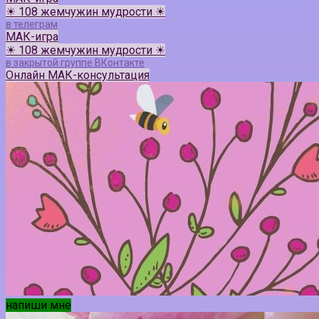
☀ 108 жемчужин мудрости ☀
в телеграм
МАК-игра
☀ 108 жемчужин мудрости ☀
в закрытой группе ВКонтакте
Онлайн МАК-консультация
напиши мне