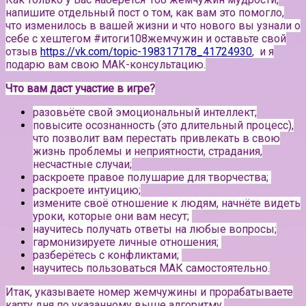
напишите отдельный пост о том, как вам это помогло,
что изменилось в вашей жизни и что нового вы узнали о
себе с хештегом #итоги108жемчужин и оставьте свой
отзыв
https://vk.com/topic-198317178_41724930
, и я
подарю вам свою МАК-консультацию.
Что вам даст участие в игре?
разовьёте свой эмоциональный интеллект;
повысите осознанность (это длительный процесс),
что позволит вам перестать привлекать в свою
жизнь проблемы и неприятности, страдания,
несчастные случаи;
раскроете правое полушарие для творчества;
раскроете интуицию;
измените своё отношение к людям, начнёте видеть
уроки, которые они вам несут;
научитесь получать ответы на любые вопросы;
гармонизируете личные отношения;
разберётесь с конфликтами;
научитесь пользоваться МАК самостоятельно.
Итак, указываете номер жемчужины и прорабатываете
карту дня по указанному выше алгоритму.