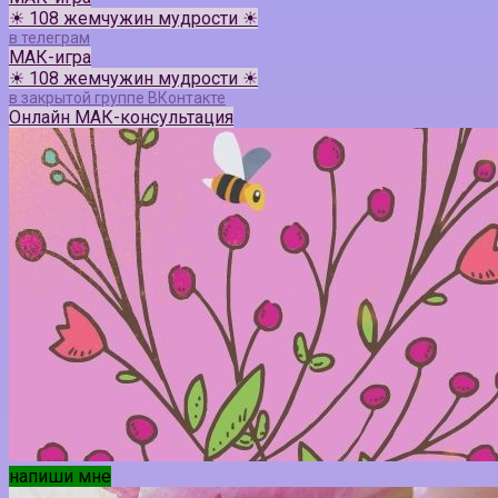
☀ 108 жемчужин мудрости ☀
в телеграм
МАК-игра
☀ 108 жемчужин мудрости ☀
в закрытой группе ВКонтакте
Онлайн МАК-консультация
напиши мне