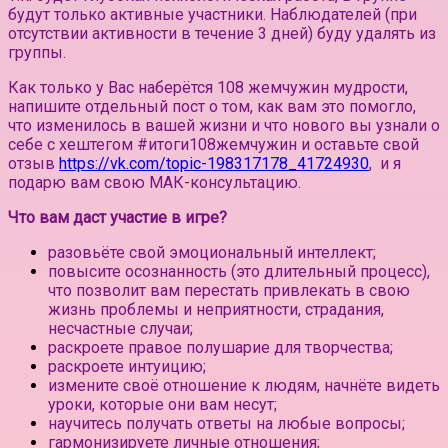
будут только активные участники.
Наблюдателей (при
отсутствии активности в течение 3 дней) буду удалять из
группы.⠀
Как только у Вас наберётся 108 жемчужин мудрости,
напишите отдельный пост о том, как вам это помогло,
что изменилось в вашей жизни и что нового вы узнали о
себе с хештегом #итоги108жемчужин и оставьте свой
отзыв
https://vk.com/topic-198317178_41724930
, и я
подарю вам свою МАК-консультацию.
Что вам даст участие в игре?
разовьёте свой эмоциональный интеллект;
повысите осознанность (это длительный процесс),
что позволит вам перестать привлекать в свою
жизнь проблемы и неприятности, страдания,
несчастные случаи;
раскроете правое полушарие для творчества;
раскроете интуицию;
измените своё отношение к людям, начнёте видеть
уроки, которые они вам несут;
научитесь получать ответы на любые вопросы;
гармонизируете личные отношения;