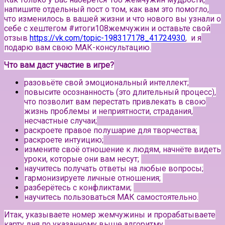
напишите отдельный пост о том, как вам это помогло,
что изменилось в вашей жизни и что нового вы узнали о
себе с хештегом #итоги108жемчужин и оставьте свой
отзыв
https://vk.com/topic-198317178_41724930
, и я
подарю вам свою МАК-консультацию.
Что вам даст участие в игре?
разовьёте свой эмоциональный интеллект;
повысите осознанность (это длительный процесс),
что позволит вам перестать привлекать в свою
жизнь проблемы и неприятности, страдания,
несчастные случаи;
раскроете правое полушарие для творчества;
раскроете интуицию;
измените своё отношение к людям, начнёте видеть
уроки, которые они вам несут;
научитесь получать ответы на любые вопросы;
гармонизируете личные отношения;
разберётесь с конфликтами;
научитесь пользоваться МАК самостоятельно.
Итак, указываете номер жемчужины и прорабатываете
карту дня по указанному выше алгоритму.