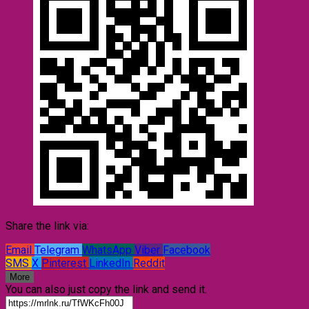
Share the link via:
Email
Telegram
WhatsApp
Viber
Facebook
SMS
X
Pinterest
LinkedIn
Reddit
More
You can also just copy the link and send it.