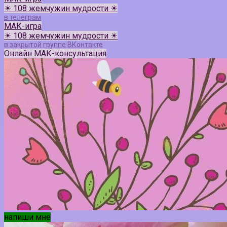
☀ 108 жемчужин мудрости ☀
в телеграм
МАК-игра
☀ 108 жемчужин мудрости ☀
в закрытой группе ВКонтакте
Онлайн МАК-консультация
напиши мне