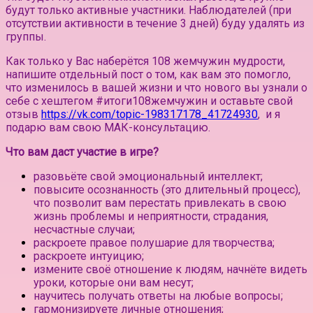
будут только активные участники.
Наблюдателей (при
отсутствии активности в течение 3 дней) буду удалять из
группы.⠀
Как только у Вас наберётся 108 жемчужин мудрости,
напишите отдельный пост о том, как вам это помогло,
что изменилось в вашей жизни и что нового вы узнали о
себе с хештегом #итоги108жемчужин и оставьте свой
отзыв
https://vk.com/topic-198317178_41724930
, и я
подарю вам свою МАК-консультацию.
Что вам даст участие в игре?
разовьёте свой эмоциональный интеллект;
повысите осознанность (это длительный процесс),
что позволит вам перестать привлекать в свою
жизнь проблемы и неприятности, страдания,
несчастные случаи;
раскроете правое полушарие для творчества;
раскроете интуицию;
измените своё отношение к людям, начнёте видеть
уроки, которые они вам несут;
научитесь получать ответы на любые вопросы;
гармонизируете личные отношения;