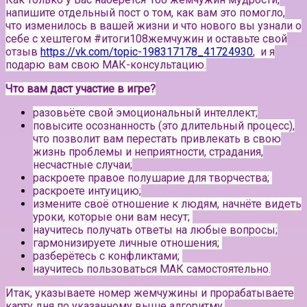
напишите отдельный пост о том, как вам это помогло,
что изменилось в вашей жизни и что нового вы узнали о
себе с хештегом #итоги108жемчужин и оставьте свой
отзыв
https://vk.com/topic-198317178_41724930
, и я
подарю вам свою МАК-консультацию.
Что вам даст участие в игре?
разовьёте свой эмоциональный интеллект;
повысите осознанность (это длительный процесс),
что позволит вам перестать привлекать в свою
жизнь проблемы и неприятности, страдания,
несчастные случаи;
раскроете правое полушарие для творчества;
раскроете интуицию;
измените своё отношение к людям, начнёте видеть
уроки, которые они вам несут;
научитесь получать ответы на любые вопросы;
гармонизируете личные отношения;
разберётесь с конфликтами;
научитесь пользоваться МАК самостоятельно.
Итак, указываете номер жемчужины и прорабатываете
карту дня по указанному выше алгоритму.