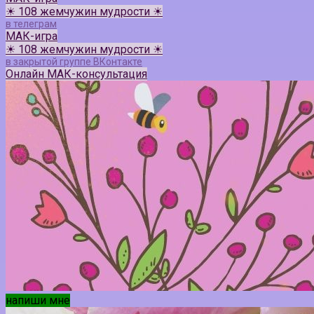
☀ 108 жемчужин мудрости ☀
в телеграм
МАК-игра
☀ 108 жемчужин мудрости ☀
в закрытой группе ВКонтакте
Онлайн МАК-консультация
напиши мне