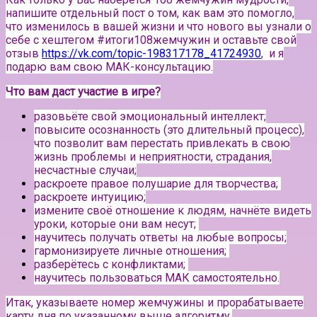
напишите отдельный пост о том, как вам это помогло,
что изменилось в вашей жизни и что нового вы узнали о
себе с хештегом #итоги108жемчужин и оставьте свой
отзыв
https://vk.com/topic-198317178_41724930
, и я
подарю вам свою МАК-консультацию.
Что вам даст участие в игре?
разовьёте свой эмоциональный интеллект;
повысите осознанность (это длительный процесс),
что позволит вам перестать привлекать в свою
жизнь проблемы и неприятности, страдания,
несчастные случаи;
раскроете правое полушарие для творчества;
раскроете интуицию;
измените своё отношение к людям, начнёте видеть
уроки, которые они вам несут;
научитесь получать ответы на любые вопросы;
гармонизируете личные отношения;
разберётесь с конфликтами;
научитесь пользоваться МАК самостоятельно.
Итак, указываете номер жемчужины и прорабатываете
карту дня по указанному выше алгоритму.