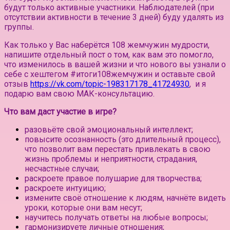
будут только активные участники.
Наблюдателей (при
отсутствии активности в течение 3 дней) буду удалять из
группы.⠀
Как только у Вас наберётся 108 жемчужин мудрости,
напишите отдельный пост о том, как вам это помогло,
что изменилось в вашей жизни и что нового вы узнали о
себе с хештегом #итоги108жемчужин и оставьте свой
отзыв
https://vk.com/topic-198317178_41724930
, и я
подарю вам свою МАК-консультацию.
Что вам даст участие в игре?
разовьёте свой эмоциональный интеллект;
повысите осознанность (это длительный процесс),
что позволит вам перестать привлекать в свою
жизнь проблемы и неприятности, страдания,
несчастные случаи;
раскроете правое полушарие для творчества;
раскроете интуицию;
измените своё отношение к людям, начнёте видеть
уроки, которые они вам несут;
научитесь получать ответы на любые вопросы;
гармонизируете личные отношения;