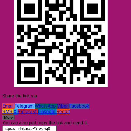
Share the link via:
Email
Telegram
WhatsApp
Viber
Facebook
SMS
X
Pinterest
LinkedIn
Reddit
More
You can also just copy the link and send it.