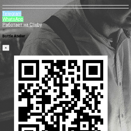
Telegram
WhatsApp
Работает на Clixby
Bottle Atelier
×