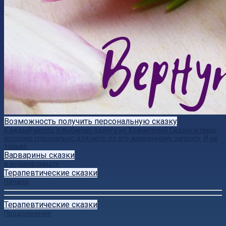
Возможность получить персональную сказку
Каждый месяц я выбираю одного из Хранителей Сказок и пишу
историю специально для него, по его жизненному запросу. И не
только.
Варварины сказки
в аудиоформате
Терапевтические сказки
Начало
Терапевтические сказки
Продолжение