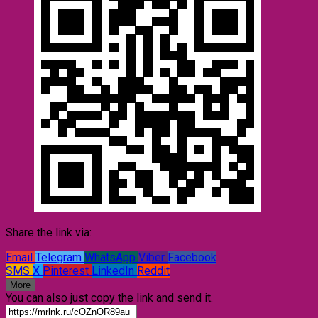
Share the link via:
Email
Telegram
WhatsApp
Viber
Facebook
SMS
X
Pinterest
LinkedIn
Reddit
More
You can also just copy the link and send it.