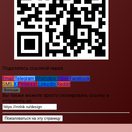
Поделитесь ссылкой через:
Email
Telegram
WhatsApp
Viber
Facebook
SMS
X
Pinterest
LinkedIn
Reddit
Больше
Вы также можете просто скопировать ссылку и
отправить ее.
Пожаловаться на эту страницу