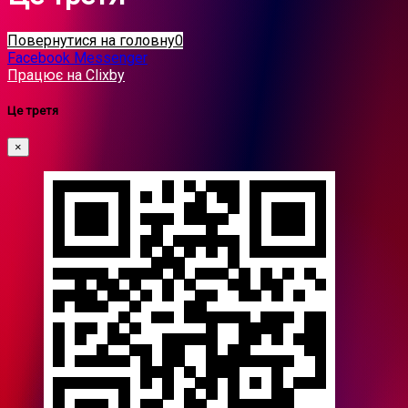
Повернутися на головну0
Facebook Messenger
Працює на Clixby
Це третя
×