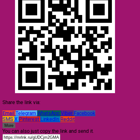
Share the link via:
Email
Telegram
WhatsApp
Viber
Facebook
SMS
X
Pinterest
LinkedIn
Reddit
More
You can also just copy the link and send it.