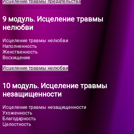
Исцеление травмы предательства
Подробное описание 8 модуля
9 модуль. Исцеление травмы
нелюбви
Исцеление травмы нелюбви
Наполненность
Женственность
Восхищение
Исцеление травмы нелюбви
Подробное описание 9 модуля
10 модуль. Исцеление травмы
незащищенности
Исцеление травмы незащищенности
Ухоженность
Благодарность
Целостность