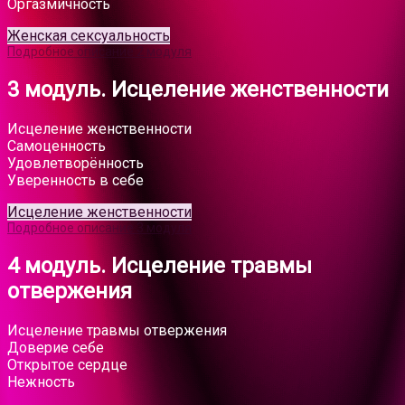
Оргазмичность
Женская сексуальность
Подробное описание 2 модуля
3 модуль. Исцеление женственности
Исцеление женственности
Самоценность
Удовлетворённость
Уверенность в себе
Исцеление женственности
Подробное описание 3 модуля
4 модуль. Исцеление травмы
отвержения
Исцеление травмы отвержения
Доверие себе
Открытое сердце
Нежность