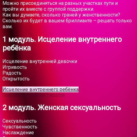
Можно присоединяться на разных участках пути и
пройти их вместе с группой поддержки.
Как вы думаете, сколько граней у женственности?
Сколько их будет в вашем бриллианте – решать только
вам.
1 модуль. Исцеление внутреннего
ребёнка
Исцеление внутренней девочки
Игривость
Радость
Открытость
Исцеление внутреннего ребёнка
Подробное описание 1 модуля
2 модуль. Женская сексуальность
Сексуальность
Чувственность
Наслаждение