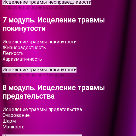
Исцеление травмы несправедливости
Подробное описание 6 модуля
7 модуль. Исцеление травмы
покинутости
Исцеление травмы покинутости
Жизнерадостность
Лёгкость
Харизматичность
Исцеление травмы покинутости
Подробное описание 7 модуля
8 модуль. Исцеление травмы
предательства
Исцеление травмы предательства
Очарование
Шарм
Манкость