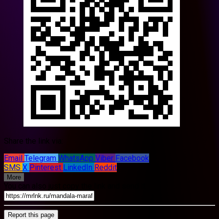
Share the link via:
Email
Telegram
WhatsApp
Viber
Facebook
SMS
X
Pinterest
LinkedIn
Reddit
More
You can also just copy the link and send it.
Report this page