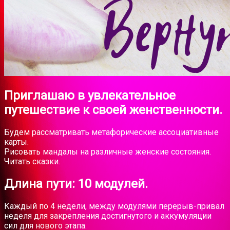
Приглашаю в увлекательное
путешествие к своей женственности.
Будем рассматривать метафорические ассоциативные
карты.
Рисовать мандалы на различные женские состояния.
Читать сказки.
Длина пути: 10 модулей.
Каждый по 4 недели, между модулями перерыв-привал
неделя для закрепления достигнутого и аккумуляции
сил для нового этапа.