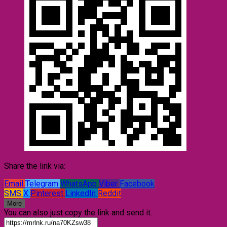
Share the link via:
Email
Telegram
WhatsApp
Viber
Facebook
SMS
X
Pinterest
LinkedIn
Reddit
More
You can also just copy the link and send it.