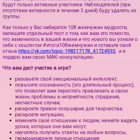
будут только активные участники.
Наблюдателей (при
отсутствии активности в течение 3 дней) буду удалять из
группы.⠀
Как только у Вас наберётся 108 жемчужин мудрости,
напишите отдельный пост о том, как вам это помогло,
что изменилось в вашей жизни и что нового вы узнали о
себе с хештегом #итоги108жемчужин и оставьте свой
отзыв
https://vk.com/topic-198317178_41724930
, и я
подарю вам свою МАК-консультацию.
Что вам даст участие в игре?
разовьёте свой эмоциональный интеллект;
повысите осознанность (это длительный процесс),
что позволит вам перестать привлекать в свою
жизнь проблемы и неприятности, страдания,
несчастные случаи;
раскроете правое полушарие для творчества;
раскроете интуицию;
измените своё отношение к людям, начнёте видеть
уроки, которые они вам несут;
научитесь получать ответы на любые вопросы;
гармонизируете личные отношения;