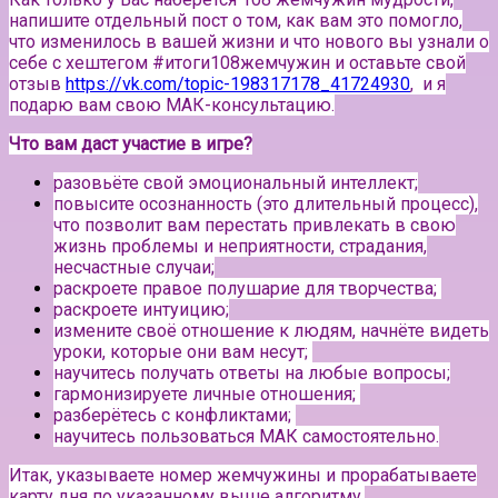
напишите отдельный пост о том, как вам это помогло,
что изменилось в вашей жизни и что нового вы узнали о
себе с хештегом #итоги108жемчужин и оставьте свой
отзыв
https://vk.com/topic-198317178_41724930
, и я
подарю вам свою МАК-консультацию.
Что вам даст участие в игре?
разовьёте свой эмоциональный интеллект;
повысите осознанность (это длительный процесс),
что позволит вам перестать привлекать в свою
жизнь проблемы и неприятности, страдания,
несчастные случаи;
раскроете правое полушарие для творчества;
раскроете интуицию;
измените своё отношение к людям, начнёте видеть
уроки, которые они вам несут;
научитесь получать ответы на любые вопросы;
гармонизируете личные отношения;
разберётесь с конфликтами;
научитесь пользоваться МАК самостоятельно.
Итак, указываете номер жемчужины и прорабатываете
карту дня по указанному выше алгоритму.