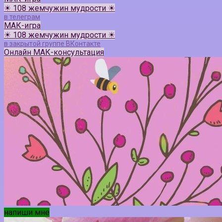
☀ 108 жемчужин мудрости ☀
в телеграм
МАК-игра
☀ 108 жемчужин мудрости ☀
в закрытой группе ВКонтакте
Онлайн МАК-консультация
напиши мне