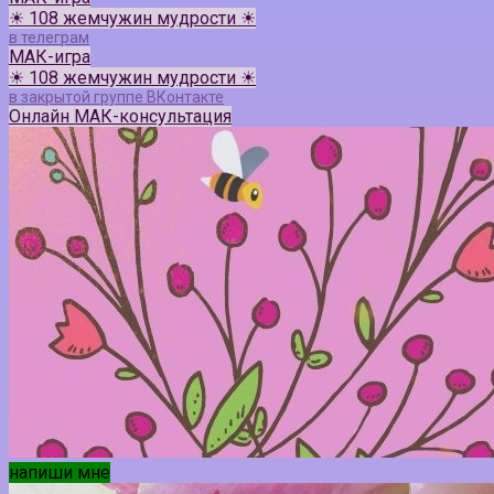
☀ 108 жемчужин мудрости ☀
в телеграм
МАК-игра
☀ 108 жемчужин мудрости ☀
в закрытой группе ВКонтакте
Онлайн МАК-консультация
напиши мне