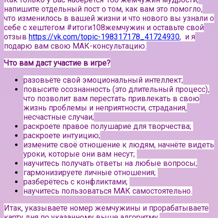
напишите отдельный пост о том, как вам это помогло,
что изменилось в вашей жизни и что нового вы узнали о
себе с хештегом #итоги108жемчужин и оставьте свой
отзыв
https://vk.com/topic-198317178_41724930
, и я
подарю вам свою МАК-консультацию.
Что вам даст участие в игре?
разовьёте свой эмоциональный интеллект;
повысите осознанность (это длительный процесс),
что позволит вам перестать привлекать в свою
жизнь проблемы и неприятности, страдания,
несчастные случаи;
раскроете правое полушарие для творчества;
раскроете интуицию;
измените своё отношение к людям, начнёте видеть
уроки, которые они вам несут;
научитесь получать ответы на любые вопросы;
гармонизируете личные отношения;
разберётесь с конфликтами;
научитесь пользоваться МАК самостоятельно.
Итак, указываете номер жемчужины и прорабатываете
карту дня по указанному выше алгоритму.