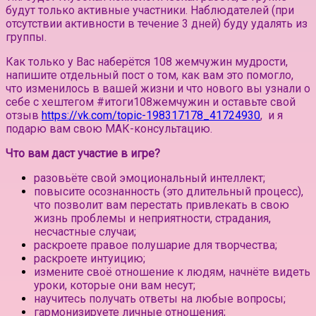
будут только активные участники.
Наблюдателей (при
отсутствии активности в течение 3 дней) буду удалять из
группы.⠀
Как только у Вас наберётся 108 жемчужин мудрости,
напишите отдельный пост о том, как вам это помогло,
что изменилось в вашей жизни и что нового вы узнали о
себе с хештегом #итоги108жемчужин и оставьте свой
отзыв
https://vk.com/topic-198317178_41724930
, и я
подарю вам свою МАК-консультацию.
Что вам даст участие в игре?
разовьёте свой эмоциональный интеллект;
повысите осознанность (это длительный процесс),
что позволит вам перестать привлекать в свою
жизнь проблемы и неприятности, страдания,
несчастные случаи;
раскроете правое полушарие для творчества;
раскроете интуицию;
измените своё отношение к людям, начнёте видеть
уроки, которые они вам несут;
научитесь получать ответы на любые вопросы;
гармонизируете личные отношения;