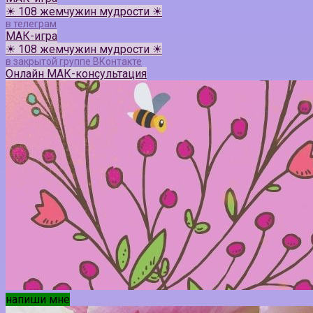
☀ 108 жемчужин мудрости ☀
в телеграм
МАК-игра
☀ 108 жемчужин мудрости ☀
в закрытой группе ВКонтакте
Онлайн МАК-консультация
напиши мне