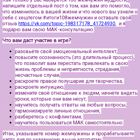
напишите отдельный пост о том, как вам это помогло,
что изменилось в вашей жизни и что нового вы узнали о
себе с хештегом #итоги108жемчужин и оставьте свой
отзыв
https://vk.com/topic-198317178_41724930
, и я
подарю вам свою МАК-консультацию.
Что вам даст участие в игре?
разовьёте свой эмоциональный интеллект;
повысите осознанность (это длительный процесс),
что позволит вам перестать привлекать в свою
жизнь проблемы и неприятности, страдания,
несчастные случаи;
раскроете правое полушарие для творчества;
раскроете интуицию;
измените своё отношение к людям, начнёте видеть
уроки, которые они вам несут;
научитесь получать ответы на любые вопросы;
гармонизируете личные отношения;
разберётесь с конфликтами;
научитесь пользоваться МАК самостоятельно.
Итак, указываете номер жемчужины и прорабатываете
карту дня по указанному выше алгоритму.