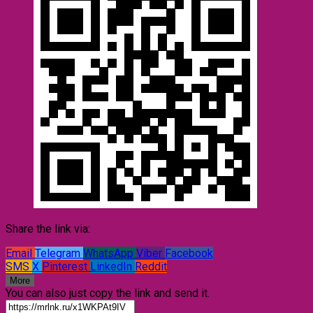
Share the link via:
Email
Telegram
WhatsApp
Viber
Facebook
SMS
X
Pinterest
LinkedIn
Reddit
More
You can also just copy the link and send it.