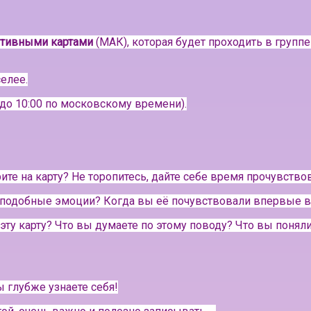
ативными картами
(МАК), которая будет проходить в группе
елее.
до 10:00 по московскому времени).
ите на карту? Не торопитесь, дайте себе время прочувство
т подобные эмоции? Когда вы её почувствовали впервые в
 эту карту? Что вы думаете по этому поводу? Что вы поня
 глубже узнаете себя!