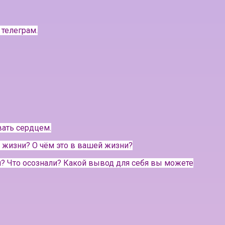
 телеграм.
вать сердцем.
 жизни? О чём это в вашей жизни?
ли? Что осознали? Какой вывод для себя вы можете