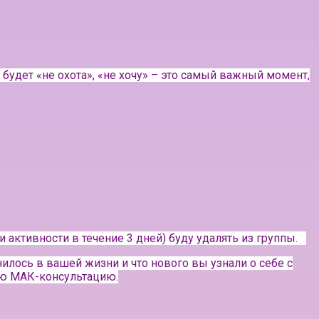
 будет «не охота», «не хочу» – это самый важный момент,
 активности в течение 3 дней) буду удалять из группы.⠀
нилось в вашей жизни и что нового вы узнали о себе с
ою МАК-консультацию.