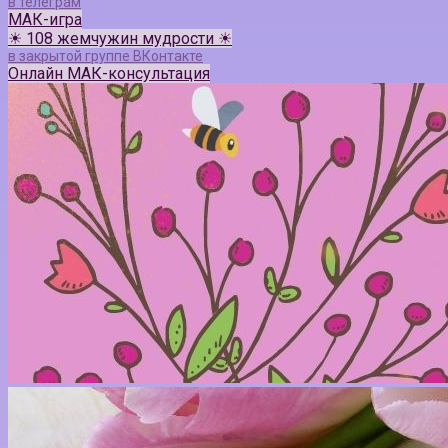
в телеграм
МАК-игра
☀ 108 жемчужин мудрости ☀
в закрытой группе ВКонтакте
Онлайн МАК-консультация