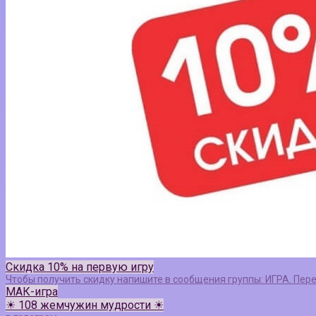
Скидка 10% на первую игру
Чтобы получить скидку напишите в сообщения группы: ИГРА. Пер
МАК-игра
☀ 108 жемчужин мудрости ☀