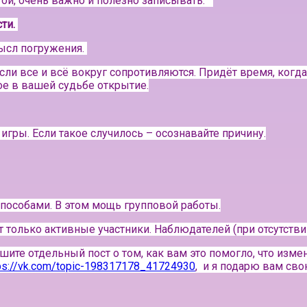
той, очень важно и полезно записывать.⠀
сти.
мысл погружения.
сли все и всё вокруг сопротивляются. Придёт время, когда
е в вашей судьбе открытие.
игры. Если такое случилось – осознавайте причину.
особами. В этом мощь групповой работы.
ут только активные участники.
Наблюдателей (при отсутствии
шите отдельный пост о том, как вам это помогло, что изме
ps://vk.com/topic-198317178_41724930
, и я подарю вам св