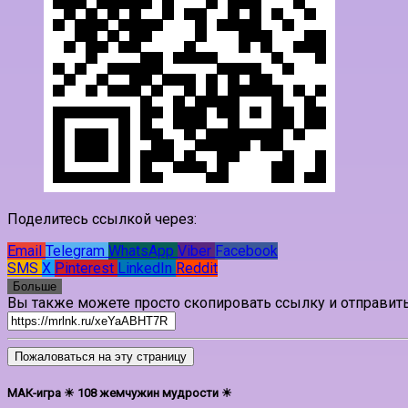
Поделитесь ссылкой через:
Email
Telegram
WhatsApp
Viber
Facebook
SMS
X
Pinterest
LinkedIn
Reddit
Больше
Вы также можете просто скопировать ссылку и отправить
Пожаловаться на эту страницу
МАК-игра ☀ 108 жемчужин мудрости ☀