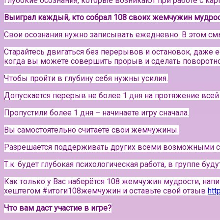
Глубокие осознания, которые возникают при работе с кар
Выиграл каждый, кто собрал 108 своих жемчужин мудро
Свои осознания нужно записывать ежедневно. В этом с
Старайтесь двигаться без перерывов и остановок, даже е
когда вы можете совершить прорыв и сделать поворотно
Чтобы пройти в глубину себя нужны усилия.
Допускается перерыв не более 1 дня на протяжение всей 
Пропустили более 1 дня – начинаете игру сначала.
Вы самостоятельно считаете свои жемчужины.
Разрешается поддерживать других всеми возможными сп
Т.к. будет глубокая психологическая работа, в группе буд
Как только у Вас наберётся 108 жемчужин мудрости, напи
хештегом #итоги108жемчужин и оставьте свой отзыв
htt
Что вам даст участие в игре?