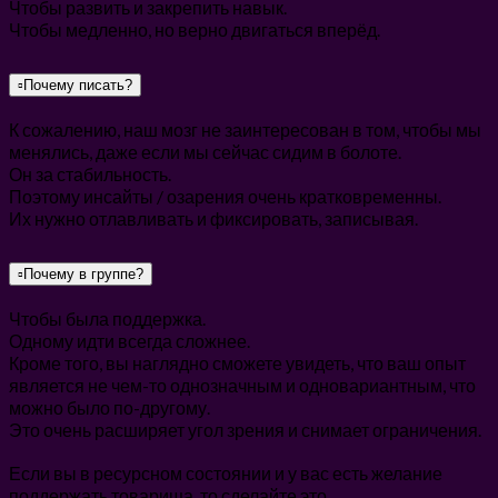
Чтобы развить и закрепить навык.
Чтобы медленно, но верно двигаться вперёд.
▫️Почему писать?
К сожалению, наш мозг не заинтересован в том, чтобы мы
менялись, даже если мы сейчас сидим в болоте.
Он за стабильность.
Поэтому инсайты / озарения очень кратковременны.
Их нужно отлавливать и фиксировать, записывая.
▫️Почему в группе?
Чтобы была поддержка.
Одному идти всегда сложнее.
Кроме того, вы наглядно сможете увидеть, что ваш опыт
является не чем-то однозначным и одновариантным, что
можно было по-другому.
Это очень расширяет угол зрения и снимает ограничения.
Если вы в ресурсном состоянии и у вас есть желание
поддержать товарища, то сделайте это.