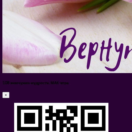
108 жемчужин мудрости. МАК-игра
×