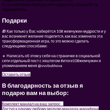
Если вам нужна помощь или поддержка, пожалуйста,
обращайтесь.
Подарки
🎁 Как только у Вас наберётся 108 жемчужин мудрости и у
вас возникнет желание поделится, как вас изменила эта
трансформационная игра, то это можно сделать
следующими способами:⠀
⠀
🔹 Написать об этом у себя на страничке в социальной
сети отдельный пост с хештегом #итоги108жемчужин и
упоминанием меня @vvobukhova⠀
Оставить отзыв
В благодарность за отзыв я
подарю вам на выбор:⠀
Комплект мандал на ваш запрос⠀
Доступ к одному любому модулю мандала-марафона