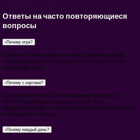
Присоединится в телеграм
Ответы на часто повторяющиеся
вопросы
▫️Почему игра?
Чтобы было легко делать не всегда приятную работу.
Несмотря на игровую компоненту, это будет глубокая
работа над собой.
▫️Почему с картами?
Карты являются лишь стимульным материалом, они
просто подсвечивают ваш жизненный опыт.
Каждый погружается насколько, насколько ему комфортно
в конкретной ситуации.
▫️Почему каждый день?