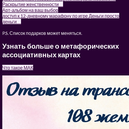
Раскрытие женственности ⠀
Арт-альбом на ваш выбор
доступ к 12-дневному марафону по игре Деньги просто
деньги ⠀
P.S. Список подарков может меняться.
Узнать больше о метафорических
ассоциативных картах
Что такое МАК
статья